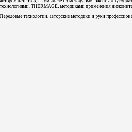
автором патентов, в том числе по методу омоложения «Аутопла
технологиями, THERMAGE, методиками применения низкоинте
Передовые технологии, авторские методики и руки профессиона